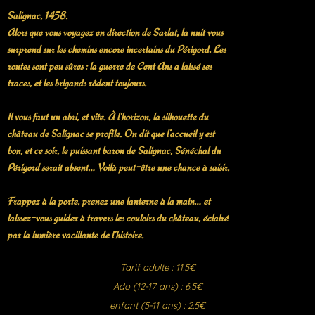
Salignac, 1458.
Alors que vous voyagez en direction de Sarlat, la nuit vous
surprend sur les chemins encore incertains du Périgord. Les
routes sont peu sûres : la guerre de Cent Ans a laissé ses
traces, et les brigands rôdent toujours.
Il vous faut un abri, et vite. À l’horizon, la silhouette du
château de Salignac se profile. On dit que l’accueil y est
bon, et ce soir, le puissant baron de Salignac, Sénéchal du
Périgord serait absent… Voilà peut-être une chance à saisir.
Frappez à la porte, prenez une lanterne à la main… et
laissez-vous guider à travers les couloirs du château, éclairé
par la lumière vacillante de l’histoire.
Tarif adulte : 11.5€
Ado (12-17 ans) : 6.5€
enfant (5-11 ans) : 2.5€